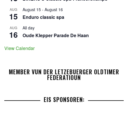
August 15
-
August 16
AUG
15
Enduro classic spa
All day
AUG
16
Oude Klepper Parade De Haan
View Calendar
MEMBER VUN DER LETZEBUERGER OLDTIMER
FEDERATIOUN
EIS SPONSOREN: