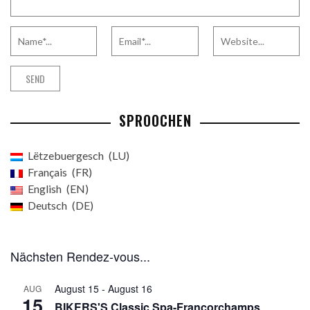
SPROOCHEN
Lëtzebuergesch
LU
Français
FR
English
EN
Deutsch
DE
Nächsten Rendez-vous...
August 15
-
August 16
AUG
15
BIKERS'S Classic Spa-Francorchamps