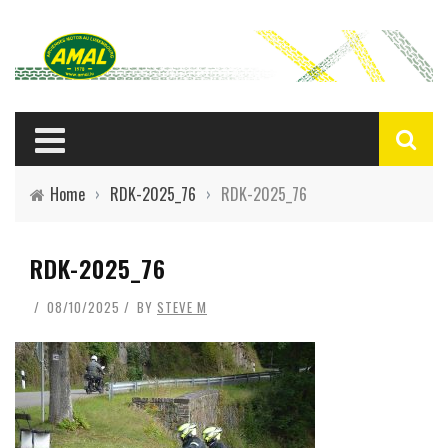
Home
›
RDK-2025_76
›
RDK-2025_76
RDK-2025_76
08/10/2025
BY
STEVE M