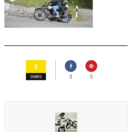
0
0
0
SHARES