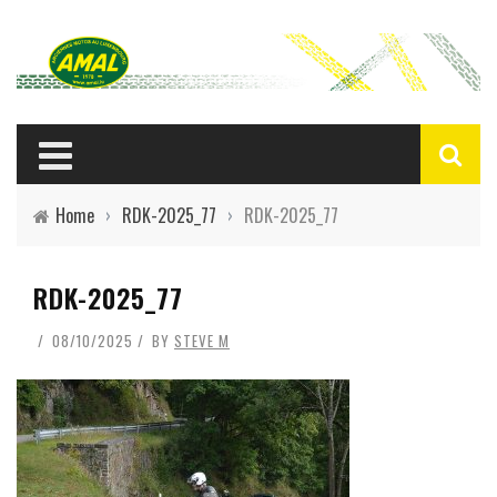
Home
›
RDK-2025_77
›
RDK-2025_77
RDK-2025_77
08/10/2025
BY
STEVE M