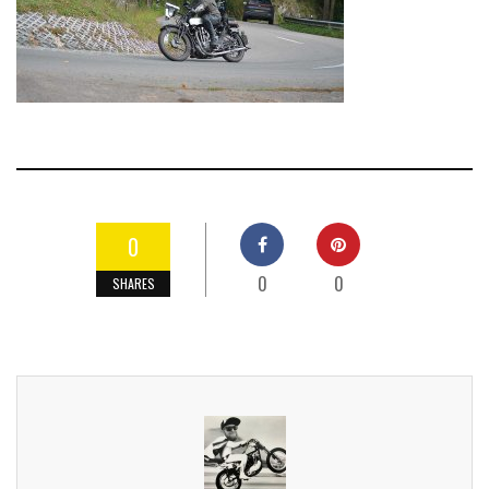
0
0
0
SHARES