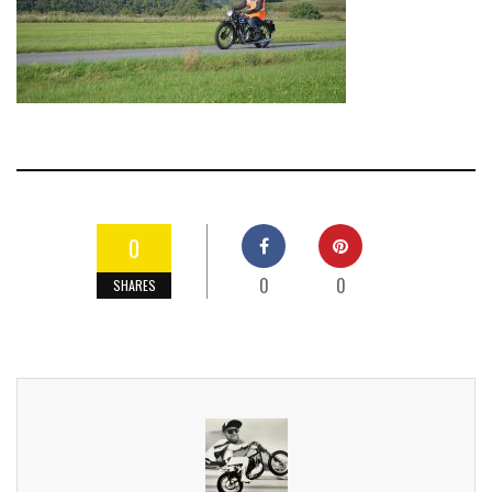
0
0
0
SHARES