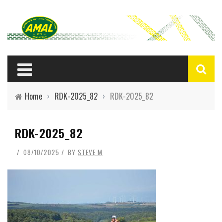
Home
›
RDK-2025_82
›
RDK-2025_82
RDK-2025_82
08/10/2025
BY
STEVE M