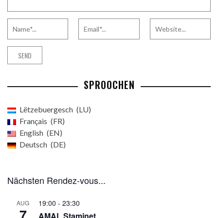
SPROOCHEN
Lëtzebuergesch
LU
Français
FR
English
EN
Deutsch
DE
Nächsten Rendez-vous...
19:00
-
23:30
AUG
7
AMAL Staminet