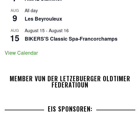
All day
AUG
9
Les Beyrouleux
August 15
-
August 16
AUG
15
BIKERS'S Classic Spa-Francorchamps
View Calendar
MEMBER VUN DER LETZEBUERGER OLDTIMER
FEDERATIOUN
EIS SPONSOREN: