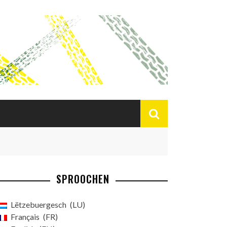
SPROOCHEN
Lëtzebuergesch
LU
Français
FR