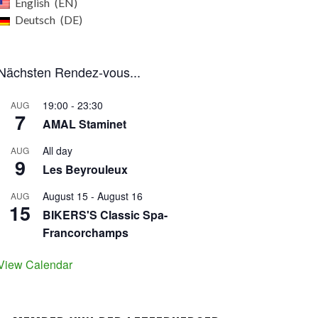
English
EN
Deutsch
DE
Nächsten Rendez-vous...
19:00
-
23:30
AUG
7
AMAL Staminet
All day
AUG
9
Les Beyrouleux
August 15
-
August 16
AUG
15
BIKERS'S Classic Spa-
Francorchamps
View Calendar