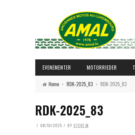
EVENEMENTER
MOTORRIEDER
Home
›
RDK-2025_83
›
RDK-2025_83
RDK-2025_83
08/10/2025
BY
STEVE M