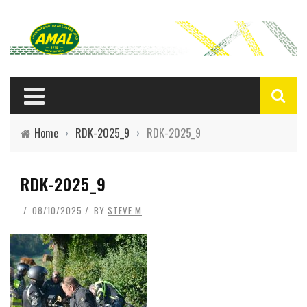
Home
›
RDK-2025_9
›
RDK-2025_9
RDK-2025_9
08/10/2025
BY
STEVE M