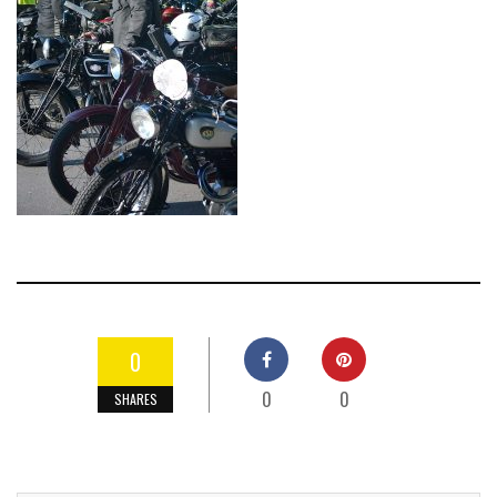
0
0
0
SHARES