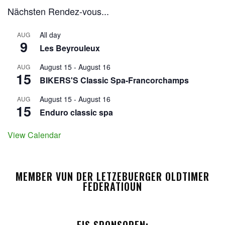
Nächsten Rendez-vous...
All day
AUG
9
Les Beyrouleux
August 15
-
August 16
AUG
15
BIKERS'S Classic Spa-Francorchamps
August 15
-
August 16
AUG
15
Enduro classic spa
View Calendar
MEMBER VUN DER LETZEBUERGER OLDTIMER
FEDERATIOUN