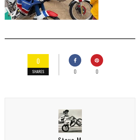
0
0
0
SHARES