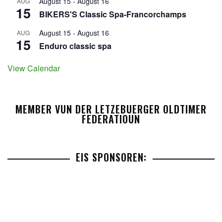
August 15
-
August 16
AUG
15
BIKERS'S Classic Spa-Francorchamps
August 15
-
August 16
AUG
15
Enduro classic spa
View Calendar
MEMBER VUN DER LETZEBUERGER OLDTIMER
FEDERATIOUN
EIS SPONSOREN: