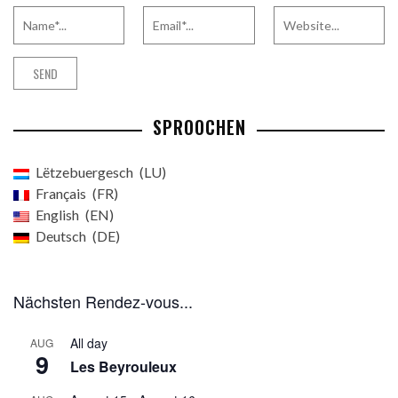
SPROOCHEN
Lëtzebuergesch
LU
Français
FR
English
EN
Deutsch
DE
Nächsten Rendez-vous...
All day
AUG
9
Les Beyrouleux