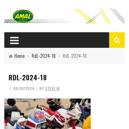
Home
›
RdL-2024-18
›
RdL-2024-18
RDL-2024-18
09/10/2024
BY
STEVE M