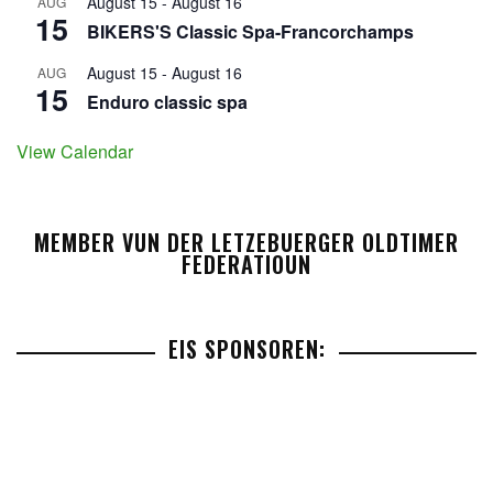
August 15
-
August 16
AUG
15
BIKERS'S Classic Spa-Francorchamps
August 15
-
August 16
AUG
15
Enduro classic spa
View Calendar
MEMBER VUN DER LETZEBUERGER OLDTIMER
FEDERATIOUN
EIS SPONSOREN: