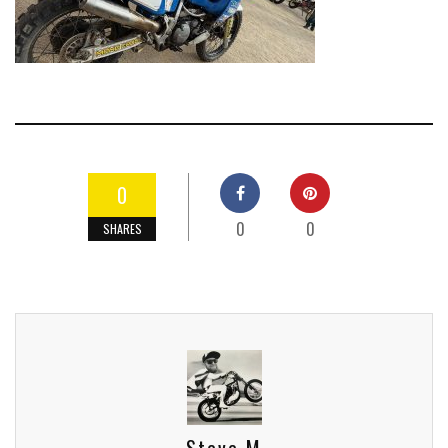
0
0
0
SHARES