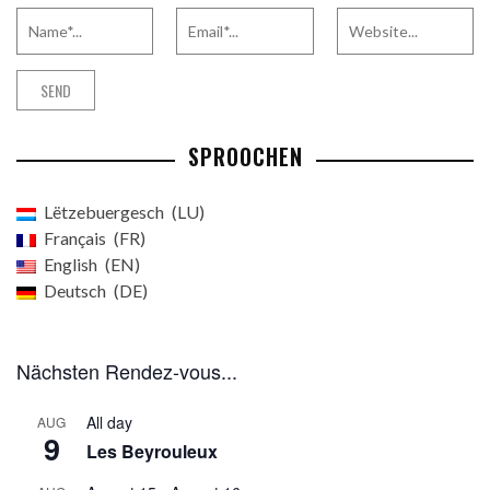
SPROOCHEN
Lëtzebuergesch
LU
Français
FR
English
EN
Deutsch
DE
Nächsten Rendez-vous...
All day
AUG
9
Les Beyrouleux