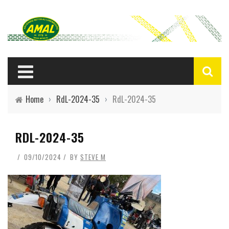
Home
›
RdL-2024-35
›
RdL-2024-35
RDL-2024-35
09/10/2024
BY
STEVE M