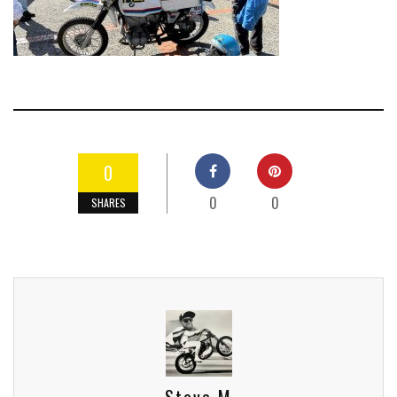
0
0
0
SHARES