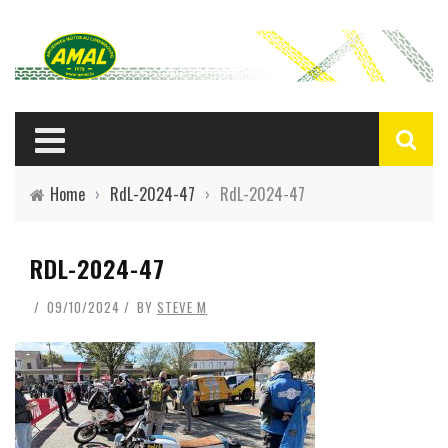
Home
›
RdL-2024-47
›
RdL-2024-47
RDL-2024-47
09/10/2024
BY
STEVE M