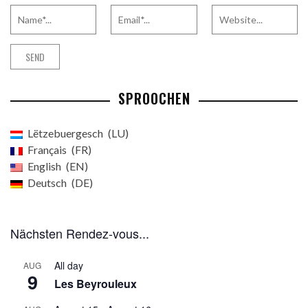
SPROOCHEN
Lëtzebuergesch
LU
Français
FR
English
EN
Deutsch
DE
Nächsten Rendez-vous...
All day
AUG
9
Les Beyrouleux