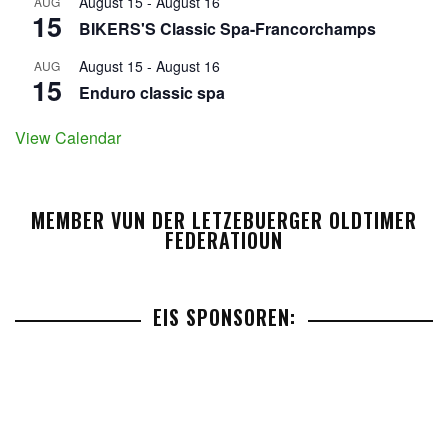
August 15
-
August 16
AUG
15
BIKERS'S Classic Spa-Francorchamps
August 15
-
August 16
AUG
15
Enduro classic spa
View Calendar
MEMBER VUN DER LETZEBUERGER OLDTIMER
FEDERATIOUN
EIS SPONSOREN: