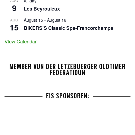
All day
AUG
9
Les Beyrouleux
August 15
-
August 16
AUG
15
BIKERS'S Classic Spa-Francorchamps
View Calendar
MEMBER VUN DER LETZEBUERGER OLDTIMER
FEDERATIOUN
EIS SPONSOREN: