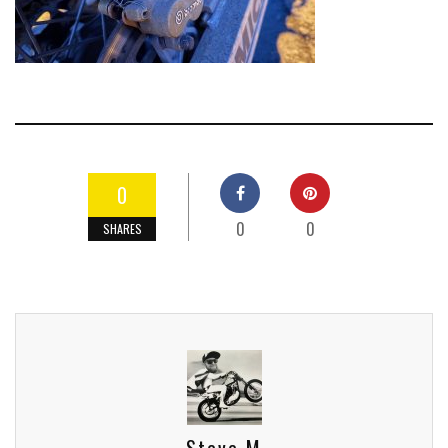
0
0
0
SHARES