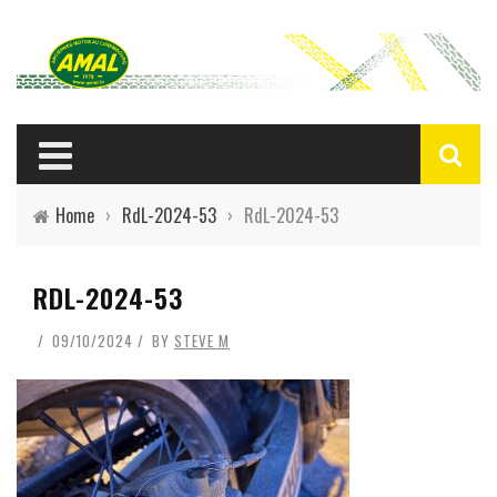
Home
›
RdL-2024-53
›
RdL-2024-53
RDL-2024-53
09/10/2024
BY
STEVE M