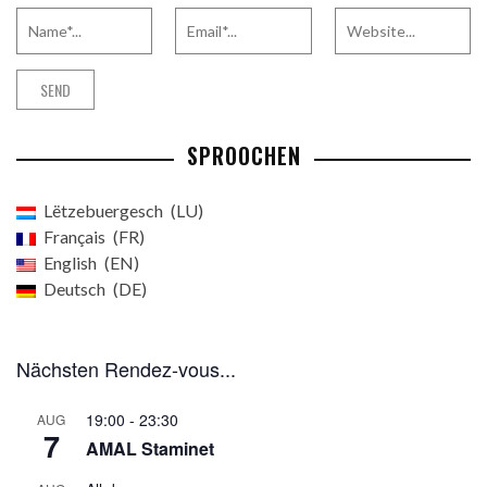
SPROOCHEN
Lëtzebuergesch
LU
Français
FR
English
EN
Deutsch
DE
Nächsten Rendez-vous...
19:00
-
23:30
AUG
7
AMAL Staminet