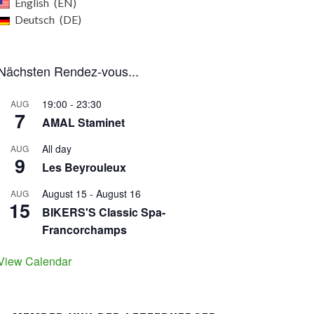
English
EN
Deutsch
DE
Nächsten Rendez-vous...
19:00
-
23:30
AUG
7
AMAL Staminet
All day
AUG
9
Les Beyrouleux
August 15
-
August 16
AUG
15
BIKERS'S Classic Spa-
Francorchamps
View Calendar