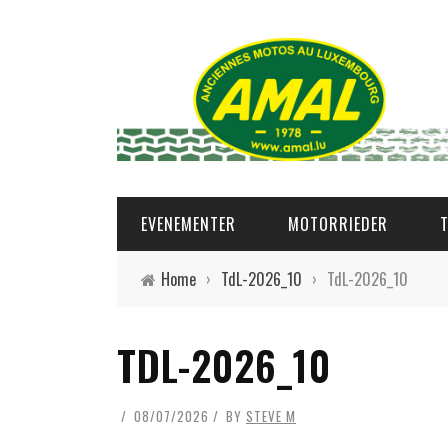
EVENEMENTER
MOTORRIEDER
Home
›
TdL-2026_10
›
TdL-2026_10
TDL-2026_10
08/07/2026
BY
STEVE M