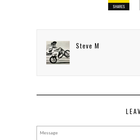
SHARES
Steve M
LEA