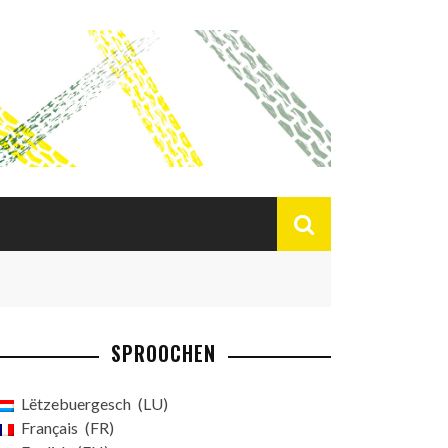
SPROOCHEN
Lëtzebuergesch
LU
Français
FR