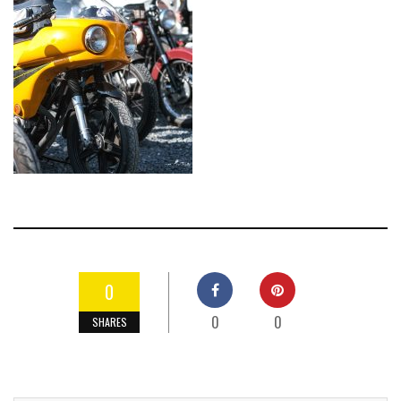
0
0
0
SHARES