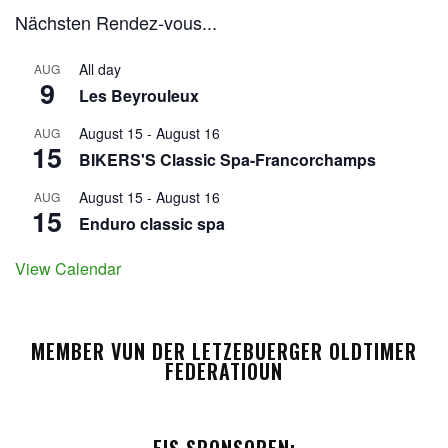
Nächsten Rendez-vous...
All day
AUG
9
Les Beyrouleux
August 15
-
August 16
AUG
15
BIKERS'S Classic Spa-Francorchamps
August 15
-
August 16
AUG
15
Enduro classic spa
View Calendar
MEMBER VUN DER LETZEBUERGER OLDTIMER
FEDERATIOUN