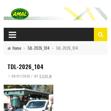
Home
›
TdL-2026_104
›
TdL-2026_104
TDL-2026_104
08/07/2026
BY
STEVE M