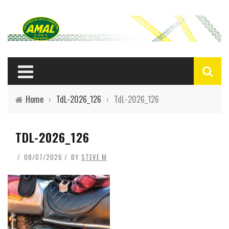
Home
›
TdL-2026_126
›
TdL-2026_126
TDL-2026_126
08/07/2026
BY
STEVE M