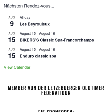
Nächsten Rendez-vous...
All day
AUG
9
Les Beyrouleux
August 15
-
August 16
AUG
15
BIKERS'S Classic Spa-Francorchamps
August 15
-
August 16
AUG
15
Enduro classic spa
View Calendar
MEMBER VUN DER LETZEBUERGER OLDTIMER
FEDERATIOUN