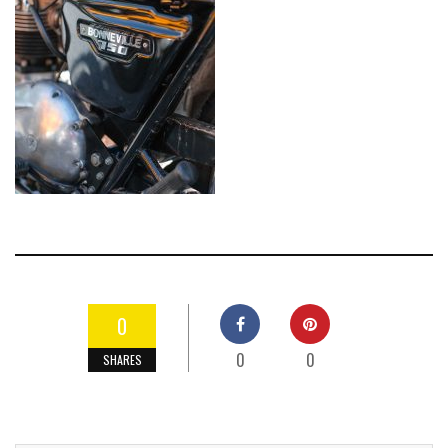
0
0
0
SHARES