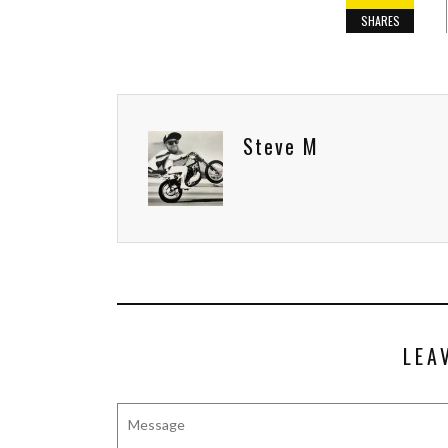
SHARES
Steve M
LEA