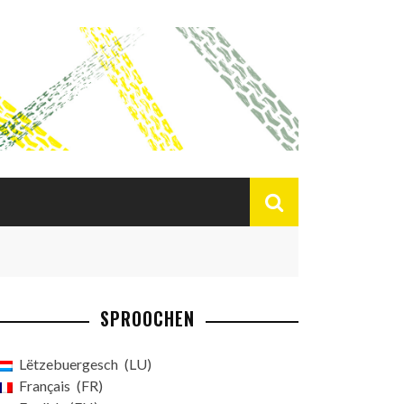
SPROOCHEN
Lëtzebuergesch
LU
Français
FR