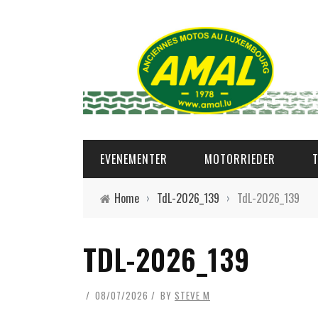
EVENEMENTER
MOTORRIEDER
Home
›
TdL-2026_139
›
TdL-2026_139
TDL-2026_139
08/07/2026
BY
STEVE M