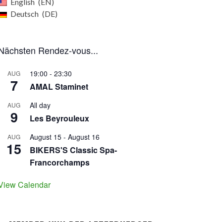
English
EN
Deutsch
DE
Nächsten Rendez-vous...
19:00
-
23:30
AUG
7
AMAL Staminet
All day
AUG
9
Les Beyrouleux
August 15
-
August 16
AUG
15
BIKERS'S Classic Spa-
Francorchamps
View Calendar