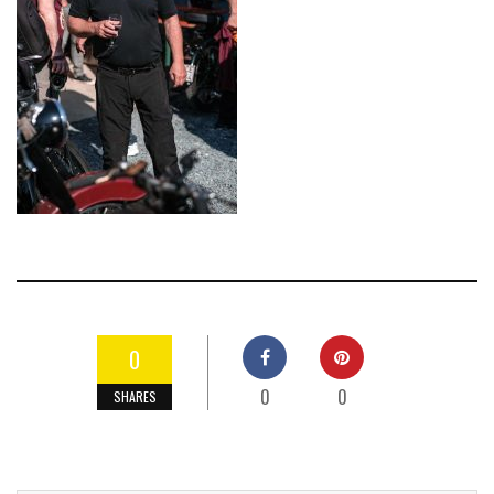
0
0
0
SHARES