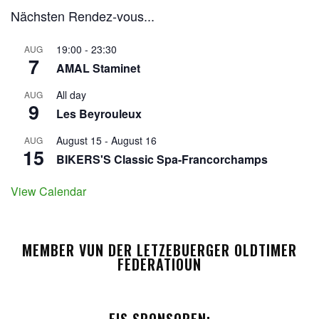
Nächsten Rendez-vous...
19:00
-
23:30
AUG
7
AMAL Staminet
All day
AUG
9
Les Beyrouleux
August 15
-
August 16
AUG
15
BIKERS'S Classic Spa-Francorchamps
View Calendar
MEMBER VUN DER LETZEBUERGER OLDTIMER
FEDERATIOUN