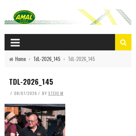
Home
›
TdL-2026_145
›
TdL-2026_145
TDL-2026_145
08/07/2026
BY
STEVE M