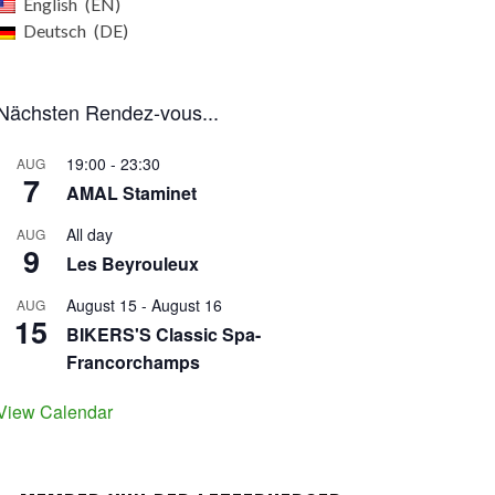
English
EN
Deutsch
DE
Nächsten Rendez-vous...
19:00
-
23:30
AUG
7
AMAL Staminet
All day
AUG
9
Les Beyrouleux
August 15
-
August 16
AUG
15
BIKERS'S Classic Spa-
Francorchamps
View Calendar