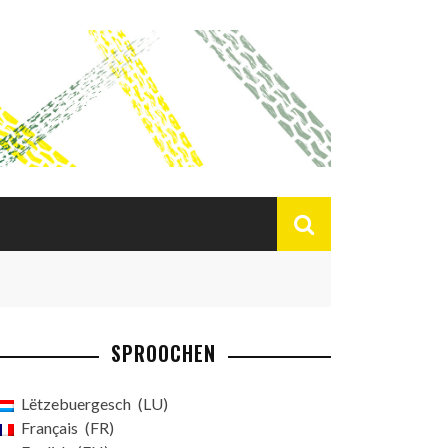
SPROOCHEN
Lëtzebuergesch
LU
Français
FR