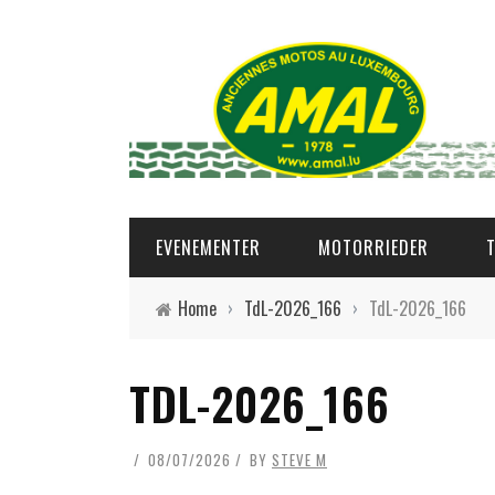
EVENEMENTER
MOTORRIEDER
Home
›
TdL-2026_166
›
TdL-2026_166
TDL-2026_166
08/07/2026
BY
STEVE M