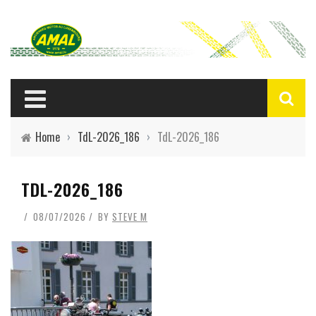
Home
›
TdL-2026_186
›
TdL-2026_186
TDL-2026_186
08/07/2026
BY
STEVE M