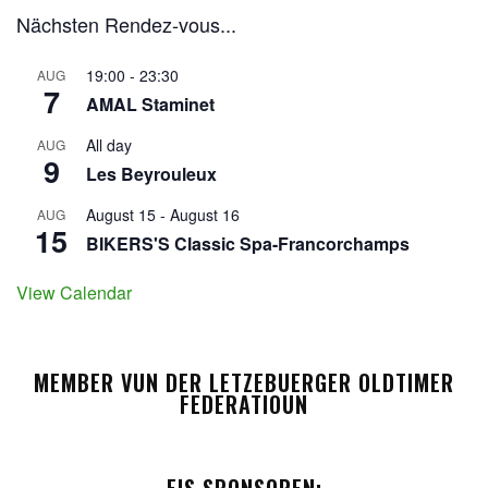
Nächsten Rendez-vous...
19:00
-
23:30
AUG
7
AMAL Staminet
All day
AUG
9
Les Beyrouleux
August 15
-
August 16
AUG
15
BIKERS'S Classic Spa-Francorchamps
View Calendar
MEMBER VUN DER LETZEBUERGER OLDTIMER
FEDERATIOUN