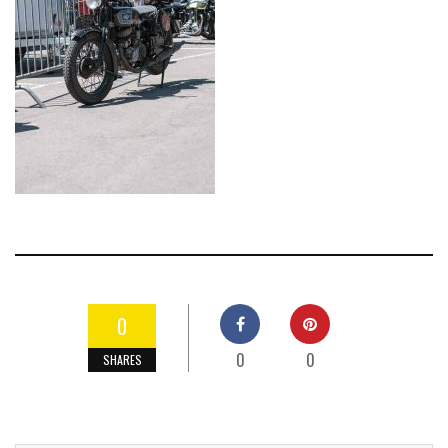
0
0
0
SHARES