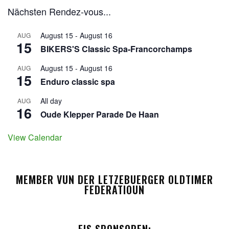
Nächsten Rendez-vous...
August 15
-
August 16
AUG
15
BIKERS'S Classic Spa-Francorchamps
August 15
-
August 16
AUG
15
Enduro classic spa
All day
AUG
16
Oude Klepper Parade De Haan
View Calendar
MEMBER VUN DER LETZEBUERGER OLDTIMER
FEDERATIOUN