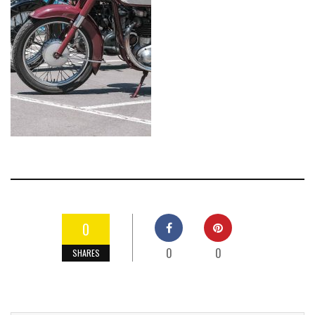
0
0
0
SHARES