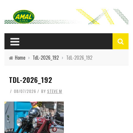
Home
›
TdL-2026_192
›
TdL-2026_192
TDL-2026_192
08/07/2026
BY
STEVE M