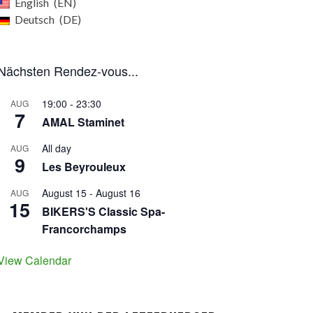
English
EN
Deutsch
DE
Nächsten Rendez-vous...
19:00
-
23:30
AUG
7
AMAL Staminet
All day
AUG
9
Les Beyrouleux
August 15
-
August 16
AUG
15
BIKERS'S Classic Spa-
Francorchamps
View Calendar