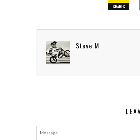
SHARES
Steve M
LEA