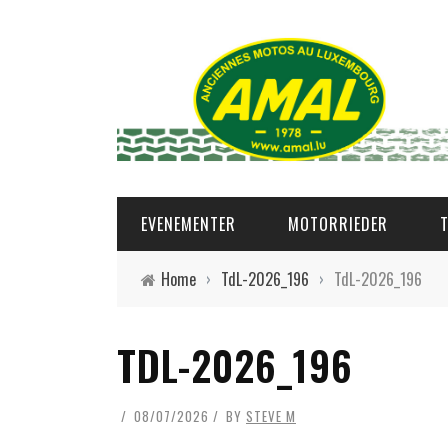
EVENEMENTER
MOTORRIEDER
Home
›
TdL-2026_196
›
TdL-2026_196
TDL-2026_196
08/07/2026
BY
STEVE M