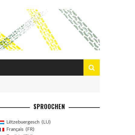
SPROOCHEN
Lëtzebuergesch
LU
Français
FR