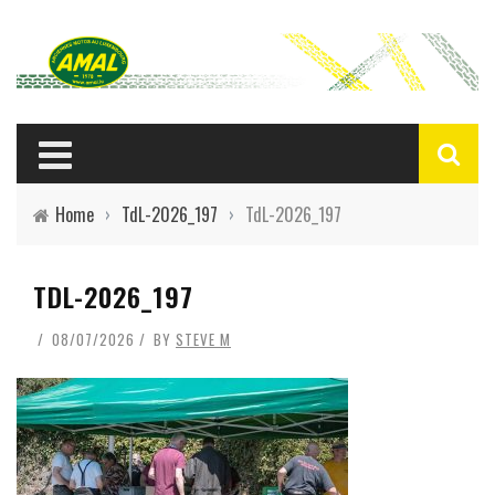
Home
›
TdL-2026_197
›
TdL-2026_197
TDL-2026_197
08/07/2026
BY
STEVE M