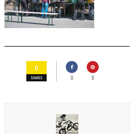
0
0
0
SHARES