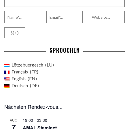
SPROOCHEN
Lëtzebuergesch
LU
Français
FR
English
EN
Deutsch
DE
Nächsten Rendez-vous...
19:00
-
23:30
AUG
7
AMAL Staminet