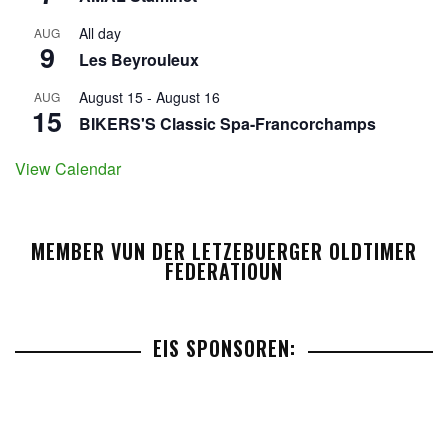
All day
AUG
9
Les Beyrouleux
August 15
-
August 16
AUG
15
BIKERS'S Classic Spa-Francorchamps
View Calendar
MEMBER VUN DER LETZEBUERGER OLDTIMER
FEDERATIOUN
EIS SPONSOREN: