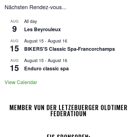
Nächsten Rendez-vous...
All day
AUG
9
Les Beyrouleux
August 15
-
August 16
AUG
15
BIKERS'S Classic Spa-Francorchamps
August 15
-
August 16
AUG
15
Enduro classic spa
View Calendar
MEMBER VUN DER LETZEBUERGER OLDTIMER
FEDERATIOUN