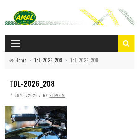
Home
›
TdL-2026_208
›
TdL-2026_208
TDL-2026_208
08/07/2026
BY
STEVE M