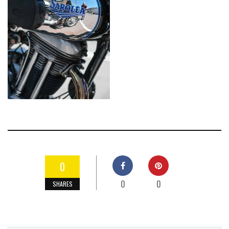
0
0
0
SHARES