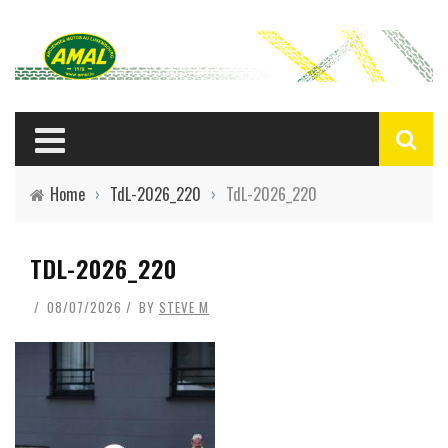
Home
›
TdL-2026_220
›
TdL-2026_220
TDL-2026_220
08/07/2026
BY
STEVE M