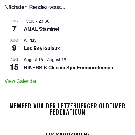
Nächsten Rendez-vous...
19:00
-
23:30
AUG
7
AMAL Staminet
All day
AUG
9
Les Beyrouleux
August 15
-
August 16
AUG
15
BIKERS'S Classic Spa-Francorchamps
View Calendar
MEMBER VUN DER LETZEBUERGER OLDTIMER
FEDERATIOUN