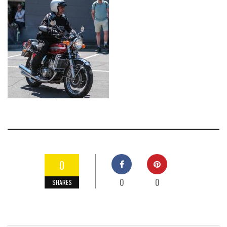
0
0
0
SHARES