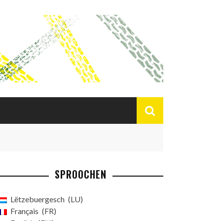
SPROOCHEN
Lëtzebuergesch
LU
Français
FR