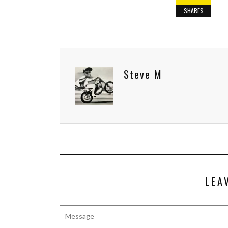
SHARES
Steve M
LEA