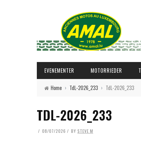
EVENEMENTER
MOTORRIEDER
Home
›
TdL-2026_233
›
TdL-2026_233
TDL-2026_233
08/07/2026
BY
STEVE M