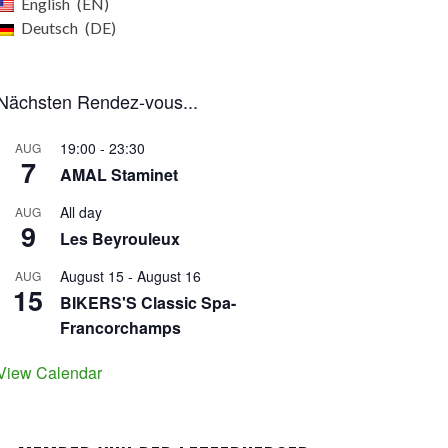
English
EN
Deutsch
DE
Nächsten Rendez-vous...
19:00
-
23:30
AUG
7
AMAL Staminet
All day
AUG
9
Les Beyrouleux
August 15
-
August 16
AUG
15
BIKERS'S Classic Spa-
Francorchamps
View Calendar