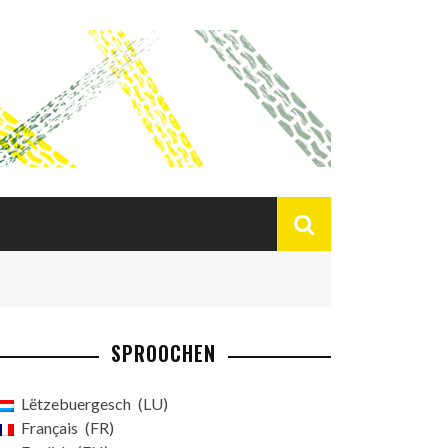
SPROOCHEN
Lëtzebuergesch
LU
Français
FR