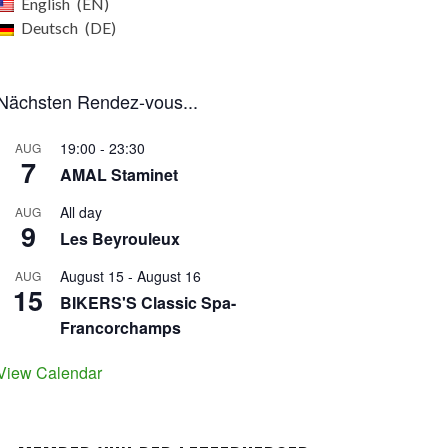
English
EN
Deutsch
DE
Nächsten Rendez-vous...
19:00
-
23:30
AUG
7
AMAL Staminet
All day
AUG
9
Les Beyrouleux
August 15
-
August 16
AUG
15
BIKERS'S Classic Spa-
Francorchamps
View Calendar