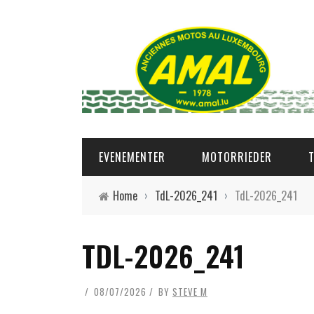
EVENEMENTER
MOTORRIEDER
Home
›
TdL-2026_241
›
TdL-2026_241
TDL-2026_241
08/07/2026
BY
STEVE M