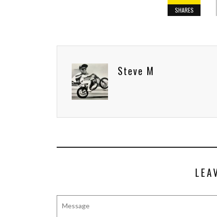
SHARES
Steve M
LEA