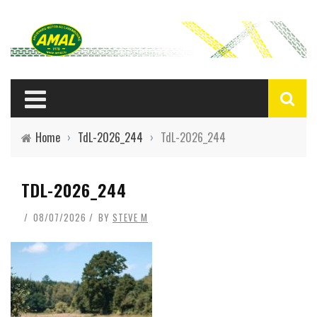
Home
›
TdL-2026_244
›
TdL-2026_244
TDL-2026_244
08/07/2026
BY
STEVE M