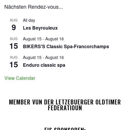
Nächsten Rendez-vous...
All day
AUG
9
Les Beyrouleux
August 15
-
August 16
AUG
15
BIKERS'S Classic Spa-Francorchamps
August 15
-
August 16
AUG
15
Enduro classic spa
View Calendar
MEMBER VUN DER LETZEBUERGER OLDTIMER
FEDERATIOUN