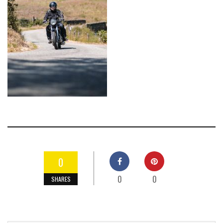
0
0
0
SHARES