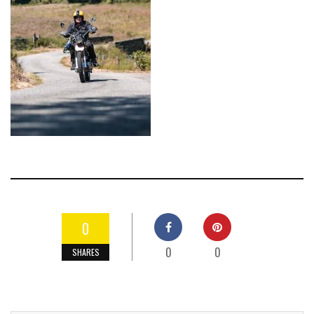
0
0
0
SHARES