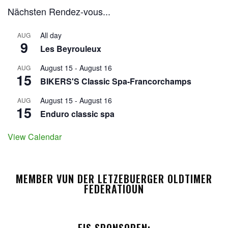
Nächsten Rendez-vous...
All day
AUG
9
Les Beyrouleux
August 15
-
August 16
AUG
15
BIKERS'S Classic Spa-Francorchamps
August 15
-
August 16
AUG
15
Enduro classic spa
View Calendar
MEMBER VUN DER LETZEBUERGER OLDTIMER
FEDERATIOUN