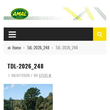
Home
›
TdL-2026_248
›
TdL-2026_248
TDL-2026_248
08/07/2026
BY
STEVE M