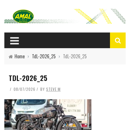
Home
›
TdL-2026_25
›
TdL-2026_25
TDL-2026_25
08/07/2026
BY
STEVE M