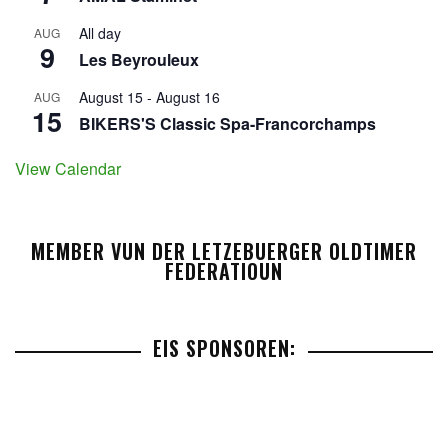
All day
AUG
9
Les Beyrouleux
August 15
-
August 16
AUG
15
BIKERS'S Classic Spa-Francorchamps
View Calendar
MEMBER VUN DER LETZEBUERGER OLDTIMER
FEDERATIOUN
EIS SPONSOREN: