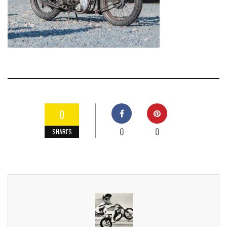
0
0
0
SHARES