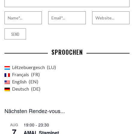
SPROOCHEN
Lëtzebuergesch
LU
Français
FR
English
EN
Deutsch
DE
Nächsten Rendez-vous...
19:00
-
23:30
AUG
7
AMAL Staminet