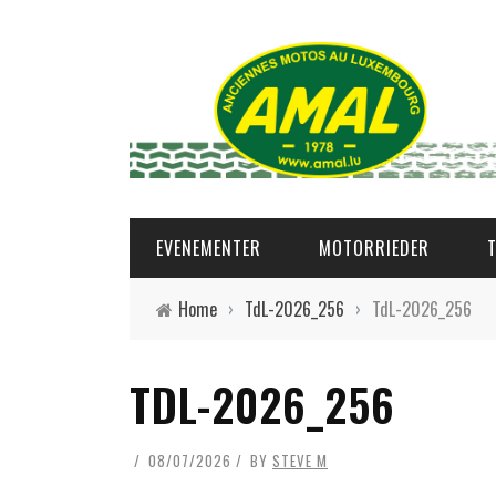
EVENEMENTER
MOTORRIEDER
Home
›
TdL-2026_256
›
TdL-2026_256
TDL-2026_256
08/07/2026
BY
STEVE M