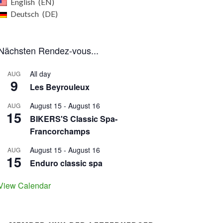
English
EN
Deutsch
DE
Nächsten Rendez-vous...
All day
AUG
9
Les Beyrouleux
August 15
-
August 16
AUG
15
BIKERS'S Classic Spa-
Francorchamps
August 15
-
August 16
AUG
15
Enduro classic spa
View Calendar