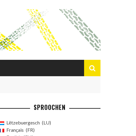
SPROOCHEN
Lëtzebuergesch
LU
Français
FR