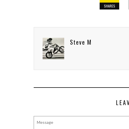
SHARES
Steve M
LEA