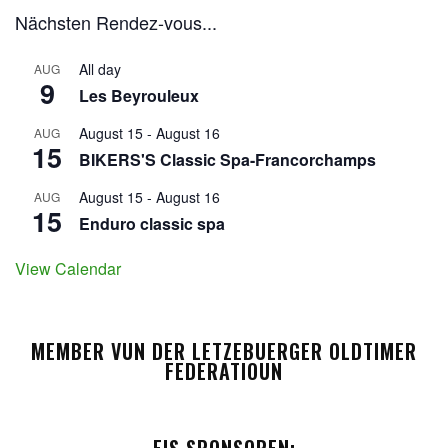
Nächsten Rendez-vous...
All day
AUG
9
Les Beyrouleux
August 15
-
August 16
AUG
15
BIKERS'S Classic Spa-Francorchamps
August 15
-
August 16
AUG
15
Enduro classic spa
View Calendar
MEMBER VUN DER LETZEBUERGER OLDTIMER
FEDERATIOUN