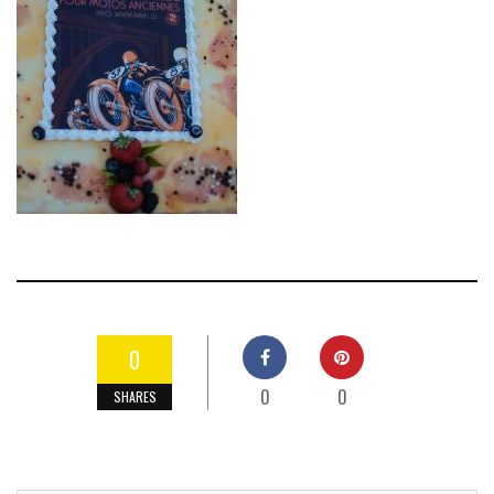
0
0
0
SHARES