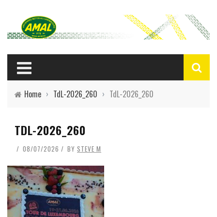
Home
›
TdL-2026_260
›
TdL-2026_260
TDL-2026_260
08/07/2026
BY
STEVE M