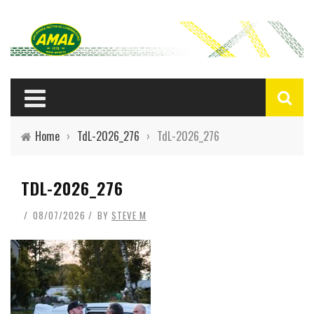
Home
›
TdL-2026_276
›
TdL-2026_276
TDL-2026_276
08/07/2026
BY
STEVE M