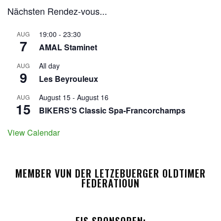
Nächsten Rendez-vous...
19:00
-
23:30
AUG
7
AMAL Staminet
All day
AUG
9
Les Beyrouleux
August 15
-
August 16
AUG
15
BIKERS'S Classic Spa-Francorchamps
View Calendar
MEMBER VUN DER LETZEBUERGER OLDTIMER
FEDERATIOUN