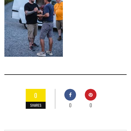
0
0
0
SHARES