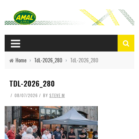
Home
›
TdL-2026_280
›
TdL-2026_280
TDL-2026_280
08/07/2026
BY
STEVE M