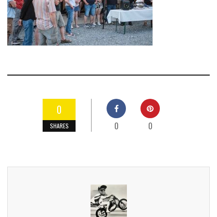
0
0
0
SHARES