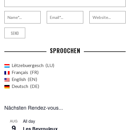
SPROOCHEN
Lëtzebuergesch
LU
Français
FR
English
EN
Deutsch
DE
Nächsten Rendez-vous...
All day
AUG
9
Les Beyrouleux