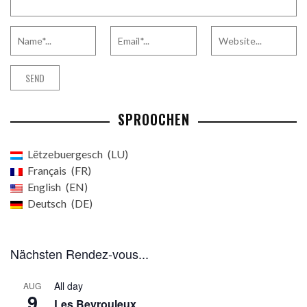
SPROOCHEN
Lëtzebuergesch
LU
Français
FR
English
EN
Deutsch
DE
Nächsten Rendez-vous...
All day
AUG
9
Les Beyrouleux