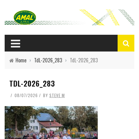
Home
›
TdL-2026_283
›
TdL-2026_283
TDL-2026_283
08/07/2026
BY
STEVE M