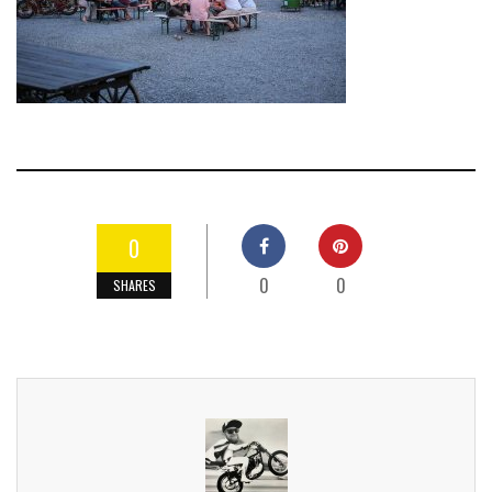
0
0
0
SHARES