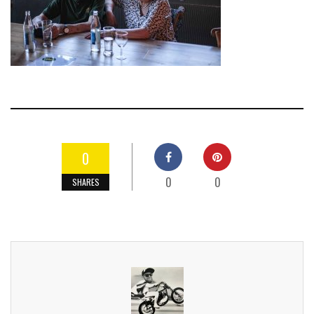
0
0
0
SHARES