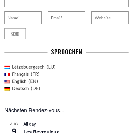
SPROOCHEN
Lëtzebuergesch
LU
Français
FR
English
EN
Deutsch
DE
Nächsten Rendez-vous...
All day
AUG
9
Les Beyrouleux