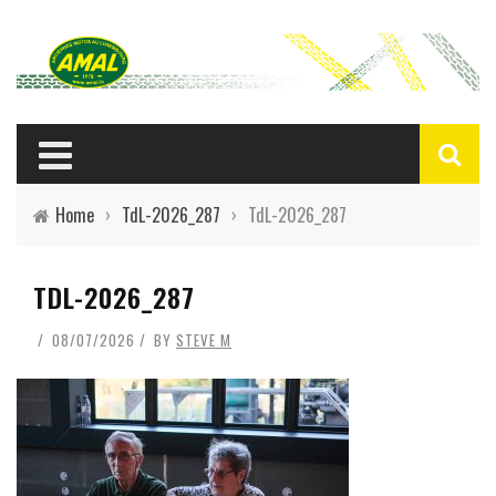
Home
›
TdL-2026_287
›
TdL-2026_287
TDL-2026_287
08/07/2026
BY
STEVE M