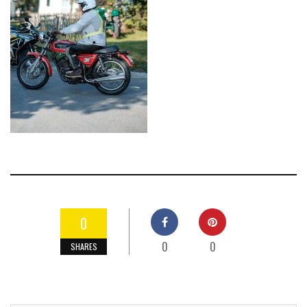
0
0
0
SHARES