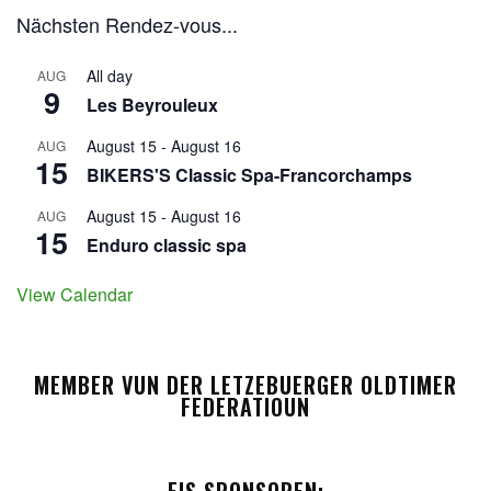
Nächsten Rendez-vous...
All day
AUG
9
Les Beyrouleux
August 15
-
August 16
AUG
15
BIKERS'S Classic Spa-Francorchamps
August 15
-
August 16
AUG
15
Enduro classic spa
View Calendar
MEMBER VUN DER LETZEBUERGER OLDTIMER
FEDERATIOUN