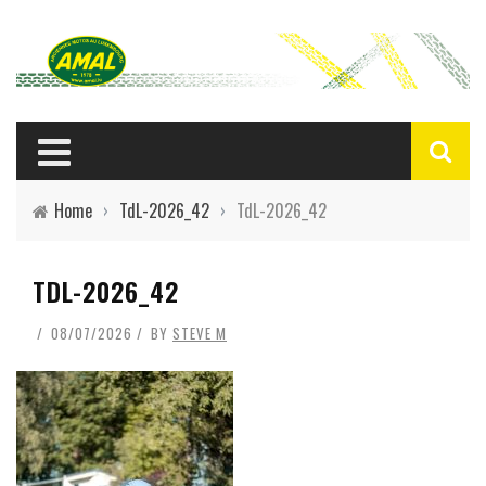
Home
›
TdL-2026_42
›
TdL-2026_42
TDL-2026_42
08/07/2026
BY
STEVE M