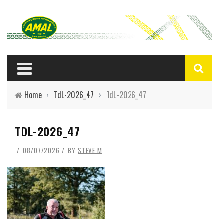
Home
›
TdL-2026_47
›
TdL-2026_47
TDL-2026_47
08/07/2026
BY
STEVE M