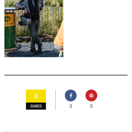
0
0
0
SHARES