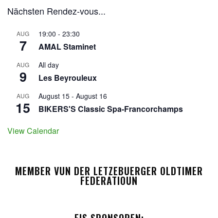
Nächsten Rendez-vous...
19:00
-
23:30
AUG
7
AMAL Staminet
All day
AUG
9
Les Beyrouleux
August 15
-
August 16
AUG
15
BIKERS'S Classic Spa-Francorchamps
View Calendar
MEMBER VUN DER LETZEBUERGER OLDTIMER
FEDERATIOUN