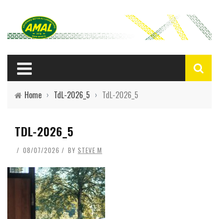
Home
›
TdL-2026_5
›
TdL-2026_5
TDL-2026_5
08/07/2026
BY
STEVE M