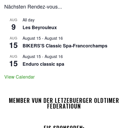
Nächsten Rendez-vous...
All day
AUG
9
Les Beyrouleux
August 15
-
August 16
AUG
15
BIKERS'S Classic Spa-Francorchamps
August 15
-
August 16
AUG
15
Enduro classic spa
View Calendar
MEMBER VUN DER LETZEBUERGER OLDTIMER
FEDERATIOUN