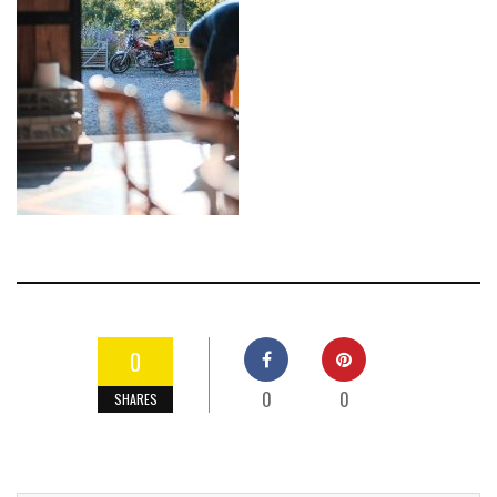
0
0
0
SHARES