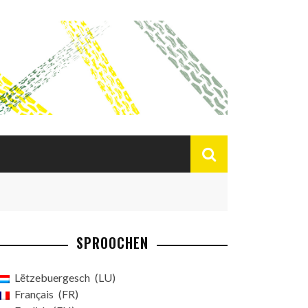
SPROOCHEN
Lëtzebuergesch
LU
Français
FR