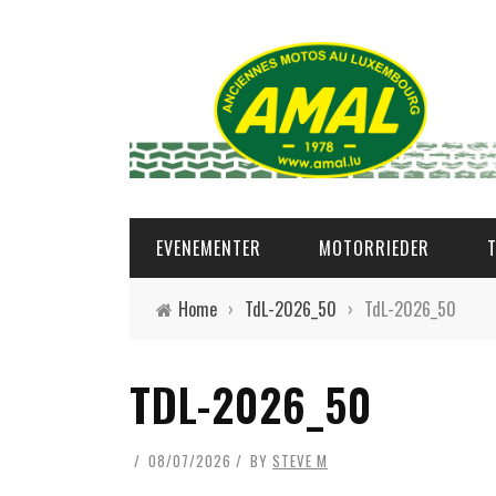
EVENEMENTER
MOTORRIEDER
Home
›
TdL-2026_50
›
TdL-2026_50
TDL-2026_50
08/07/2026
BY
STEVE M