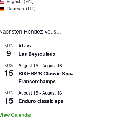
English
EN
Deutsch
DE
Nächsten Rendez-vous...
All day
AUG
9
Les Beyrouleux
August 15
-
August 16
AUG
15
BIKERS'S Classic Spa-
Francorchamps
August 15
-
August 16
AUG
15
Enduro classic spa
View Calendar