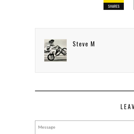
SHARES
Steve M
LEA