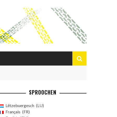
SPROOCHEN
Lëtzebuergesch
LU
Français
FR