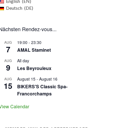
English
EN
Deutsch
DE
Nächsten Rendez-vous...
19:00
-
23:30
AUG
7
AMAL Staminet
All day
AUG
9
Les Beyrouleux
August 15
-
August 16
AUG
15
BIKERS'S Classic Spa-
Francorchamps
View Calendar