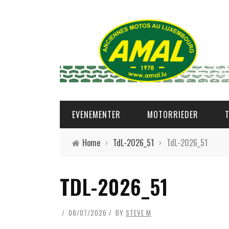
EVENEMENTER
MOTORRIEDER
Home
›
TdL-2026_51
›
TdL-2026_51
TDL-2026_51
08/07/2026
BY
STEVE M