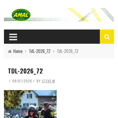
Home
›
TdL-2026_72
›
TdL-2026_72
TDL-2026_72
08/07/2026
BY
STEVE M