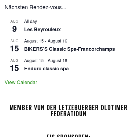
Nächsten Rendez-vous...
All day
AUG
9
Les Beyrouleux
August 15
-
August 16
AUG
15
BIKERS'S Classic Spa-Francorchamps
August 15
-
August 16
AUG
15
Enduro classic spa
View Calendar
MEMBER VUN DER LETZEBUERGER OLDTIMER
FEDERATIOUN