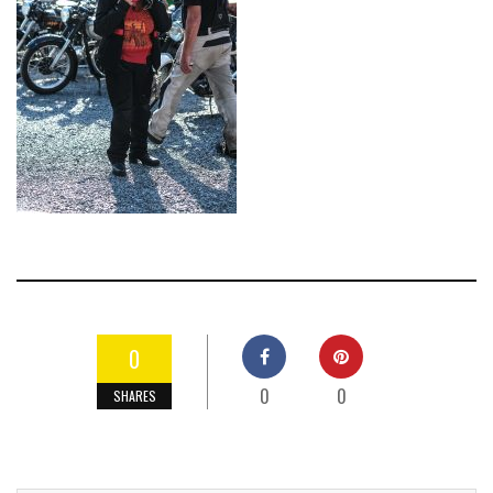
0
0
0
SHARES