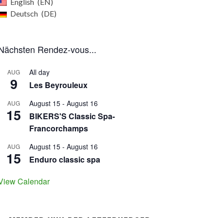
English
EN
Deutsch
DE
Nächsten Rendez-vous...
All day
AUG
9
Les Beyrouleux
August 15
-
August 16
AUG
15
BIKERS'S Classic Spa-
Francorchamps
August 15
-
August 16
AUG
15
Enduro classic spa
View Calendar