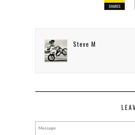
SHARES
Steve M
LEA