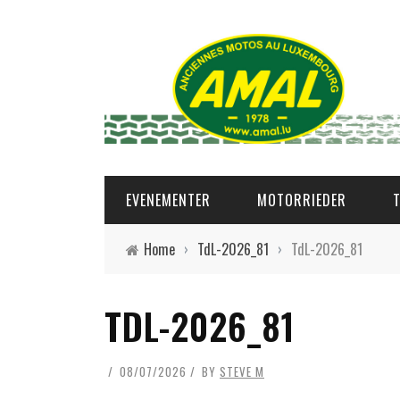
EVENEMENTER
MOTORRIEDER
Home
›
TdL-2026_81
›
TdL-2026_81
TDL-2026_81
08/07/2026
BY
STEVE M