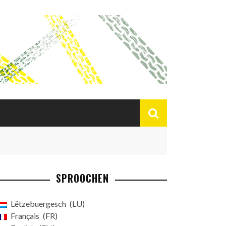
SPROOCHEN
Lëtzebuergesch
LU
Français
FR