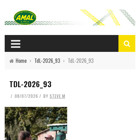
Home
›
TdL-2026_93
›
TdL-2026_93
TDL-2026_93
08/07/2026
BY
STEVE M