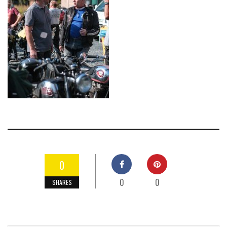
0
0
0
SHARES