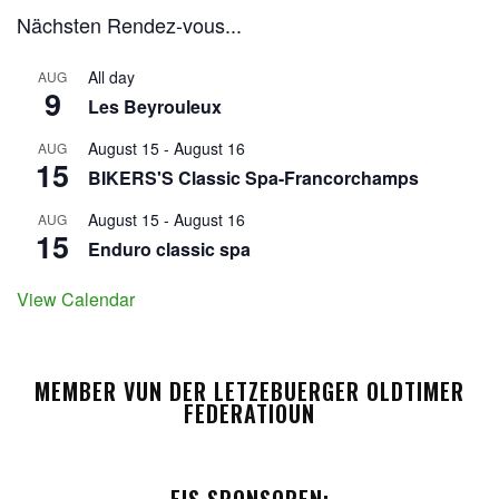
Nächsten Rendez-vous...
All day
AUG
9
Les Beyrouleux
August 15
-
August 16
AUG
15
BIKERS'S Classic Spa-Francorchamps
August 15
-
August 16
AUG
15
Enduro classic spa
View Calendar
MEMBER VUN DER LETZEBUERGER OLDTIMER
FEDERATIOUN