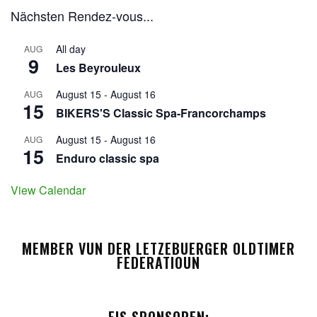
Nächsten Rendez-vous...
All day
AUG
9
Les Beyrouleux
August 15
-
August 16
AUG
15
BIKERS'S Classic Spa-Francorchamps
August 15
-
August 16
AUG
15
Enduro classic spa
View Calendar
MEMBER VUN DER LETZEBUERGER OLDTIMER
FEDERATIOUN