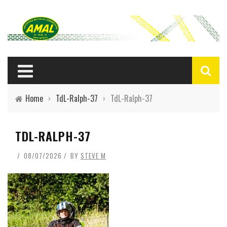
Home
›
TdL-Ralph-37
›
TdL-Ralph-37
TDL-RALPH-37
08/07/2026
BY
STEVE M