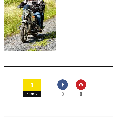
0
0
0
SHARES