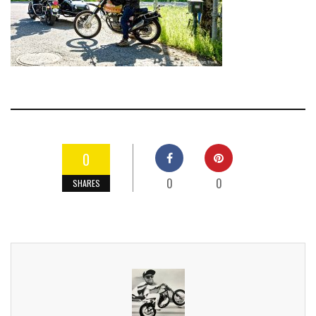
0
0
0
SHARES