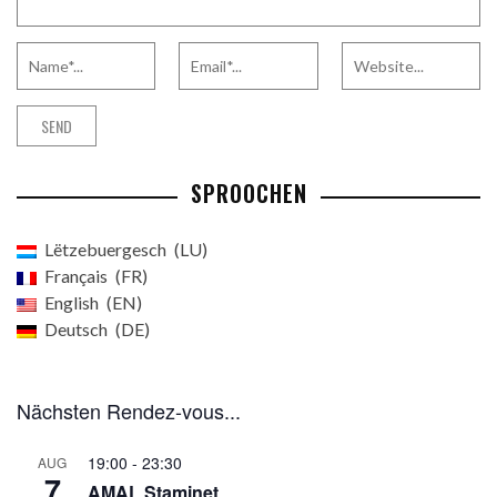
SPROOCHEN
Lëtzebuergesch
LU
Français
FR
English
EN
Deutsch
DE
Nächsten Rendez-vous...
19:00
-
23:30
AUG
7
AMAL Staminet