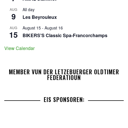
All day
AUG
9
Les Beyrouleux
August 15
-
August 16
AUG
15
BIKERS'S Classic Spa-Francorchamps
View Calendar
MEMBER VUN DER LETZEBUERGER OLDTIMER
FEDERATIOUN
EIS SPONSOREN: