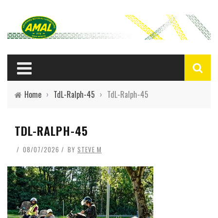
Home
›
TdL-Ralph-45
›
TdL-Ralph-45
TDL-RALPH-45
08/07/2026
BY
STEVE M