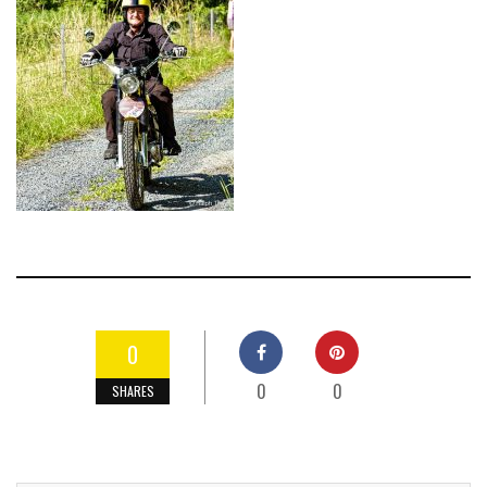
0
0
0
SHARES