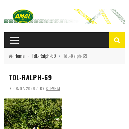
Home
›
TdL-Ralph-69
›
TdL-Ralph-69
TDL-RALPH-69
08/07/2026
BY
STEVE M