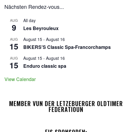
Nächsten Rendez-vous...
All day
AUG
9
Les Beyrouleux
August 15
-
August 16
AUG
15
BIKERS'S Classic Spa-Francorchamps
August 15
-
August 16
AUG
15
Enduro classic spa
View Calendar
MEMBER VUN DER LETZEBUERGER OLDTIMER
FEDERATIOUN