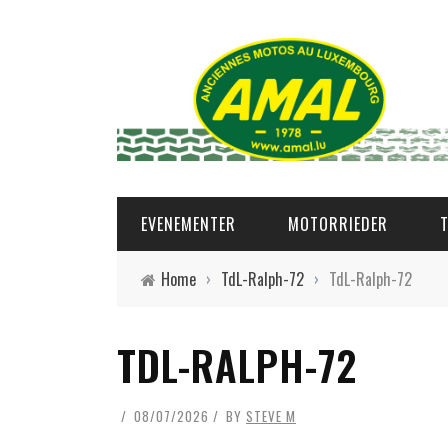
EVENEMENTER
MOTORRIEDER
Home
›
TdL-Ralph-72
›
TdL-Ralph-72
TDL-RALPH-72
08/07/2026
BY
STEVE M