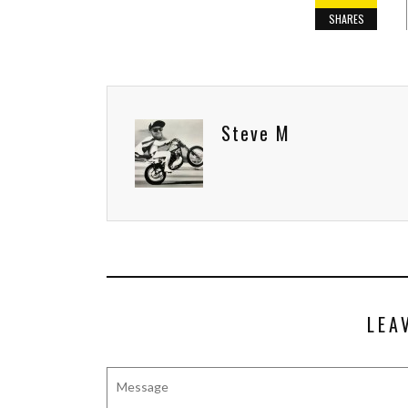
SHARES
Steve M
LEA