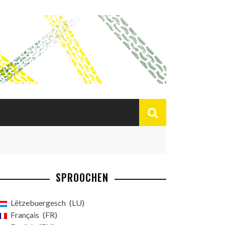
SPROOCHEN
Lëtzebuergesch
LU
Français
FR