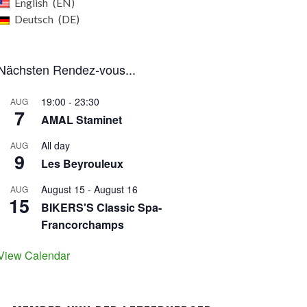
English
EN
Deutsch
DE
Nächsten Rendez-vous...
19:00
-
23:30
AUG
7
AMAL Staminet
All day
AUG
9
Les Beyrouleux
August 15
-
August 16
AUG
15
BIKERS'S Classic Spa-
Francorchamps
View Calendar