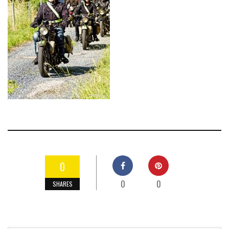
0
0
0
SHARES