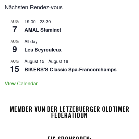
Nächsten Rendez-vous...
19:00
-
23:30
AUG
7
AMAL Staminet
All day
AUG
9
Les Beyrouleux
August 15
-
August 16
AUG
15
BIKERS'S Classic Spa-Francorchamps
View Calendar
MEMBER VUN DER LETZEBUERGER OLDTIMER
FEDERATIOUN