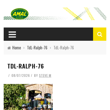
Home
›
TdL-Ralph-76
›
TdL-Ralph-76
TDL-RALPH-76
08/07/2026
BY
STEVE M