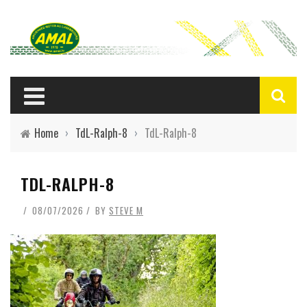
Home
›
TdL-Ralph-8
›
TdL-Ralph-8
TDL-RALPH-8
08/07/2026
BY
STEVE M