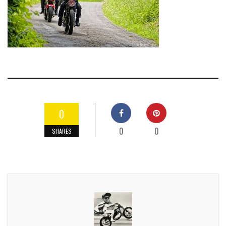
0
0
0
SHARES