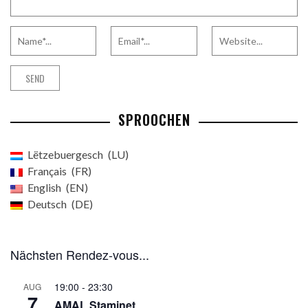
SPROOCHEN
Lëtzebuergesch
LU
Français
FR
English
EN
Deutsch
DE
Nächsten Rendez-vous...
19:00
-
23:30
AUG
7
AMAL Staminet