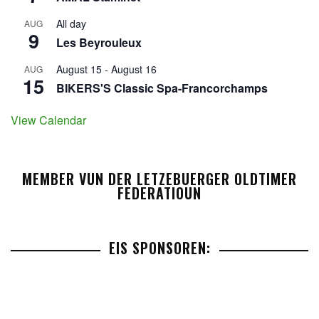
All day
AUG
9
Les Beyrouleux
August 15
-
August 16
AUG
15
BIKERS'S Classic Spa-Francorchamps
View Calendar
MEMBER VUN DER LETZEBUERGER OLDTIMER
FEDERATIOUN
EIS SPONSOREN: