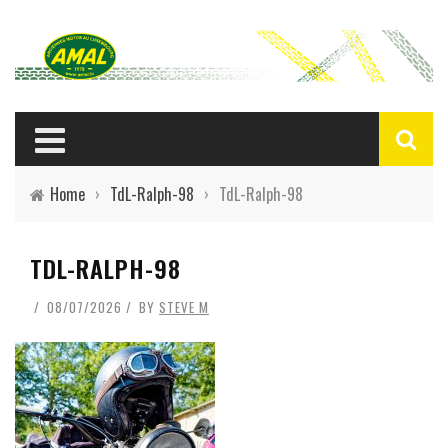
Home
›
TdL-Ralph-98
›
TdL-Ralph-98
TDL-RALPH-98
08/07/2026
BY
STEVE M