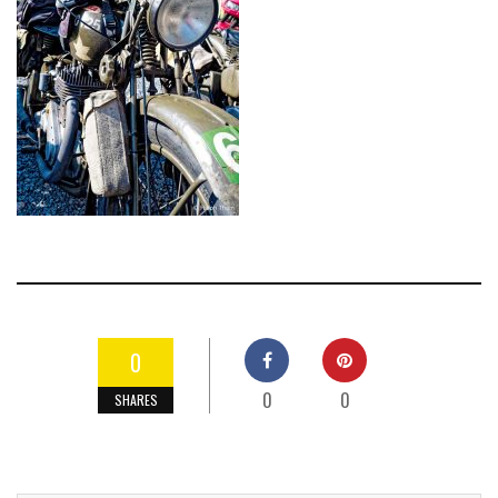
0
0
0
SHARES