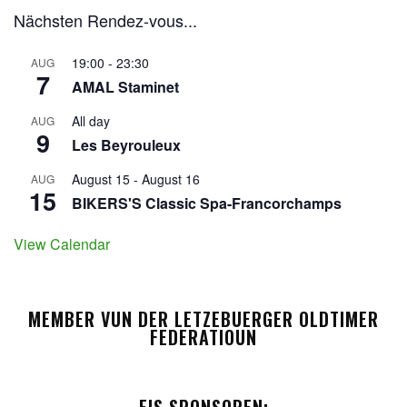
Nächsten Rendez-vous...
19:00
-
23:30
AUG
7
AMAL Staminet
All day
AUG
9
Les Beyrouleux
August 15
-
August 16
AUG
15
BIKERS'S Classic Spa-Francorchamps
View Calendar
MEMBER VUN DER LETZEBUERGER OLDTIMER
FEDERATIOUN