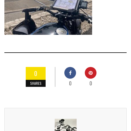
0
0
0
SHARES