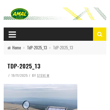
Home
›
TdP-2025_13
›
TdP-2025_13
TDP-2025_13
19/11/2025
BY
STEVE M