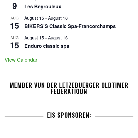
9
Les Beyrouleux
August 15
-
August 16
AUG
15
BIKERS'S Classic Spa-Francorchamps
August 15
-
August 16
AUG
15
Enduro classic spa
View Calendar
MEMBER VUN DER LETZEBUERGER OLDTIMER
FEDERATIOUN
EIS SPONSOREN: