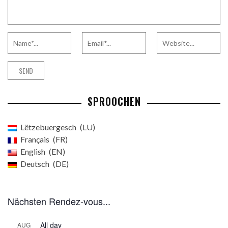
SPROOCHEN
Lëtzebuergesch
LU
Français
FR
English
EN
Deutsch
DE
Nächsten Rendez-vous...
All day
AUG