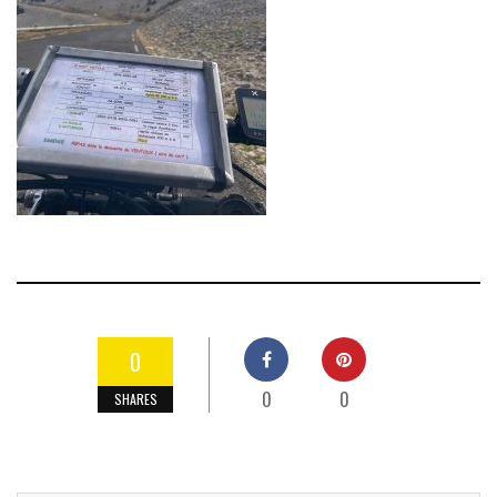
0
0
0
SHARES