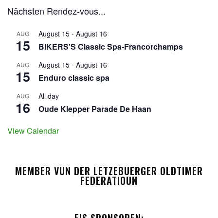
Nächsten Rendez-vous...
August 15
-
August 16
AUG
15
BIKERS'S Classic Spa-Francorchamps
August 15
-
August 16
AUG
15
Enduro classic spa
All day
AUG
16
Oude Klepper Parade De Haan
View Calendar
MEMBER VUN DER LETZEBUERGER OLDTIMER
FEDERATIOUN