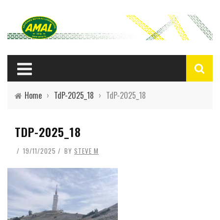
Home
›
TdP-2025_18
›
TdP-2025_18
TDP-2025_18
19/11/2025
BY
STEVE M