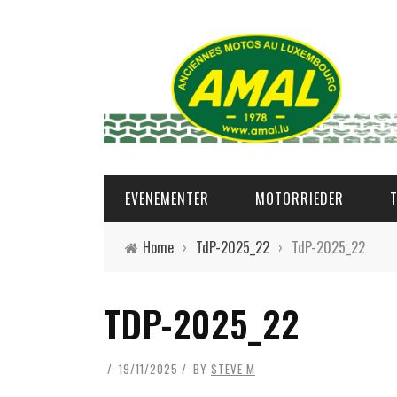
EVENEMENTER
MOTORRIEDER
Home
›
TdP-2025_22
›
TdP-2025_22
TDP-2025_22
19/11/2025
BY
STEVE M