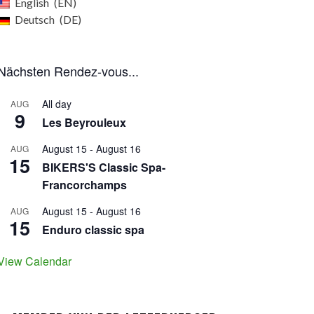
English
EN
Deutsch
DE
Nächsten Rendez-vous...
All day
AUG
9
Les Beyrouleux
August 15
-
August 16
AUG
15
BIKERS'S Classic Spa-
Francorchamps
August 15
-
August 16
AUG
15
Enduro classic spa
View Calendar