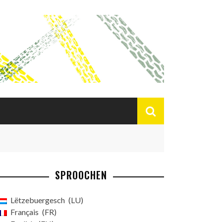
SPROOCHEN
Lëtzebuergesch
LU
Français
FR